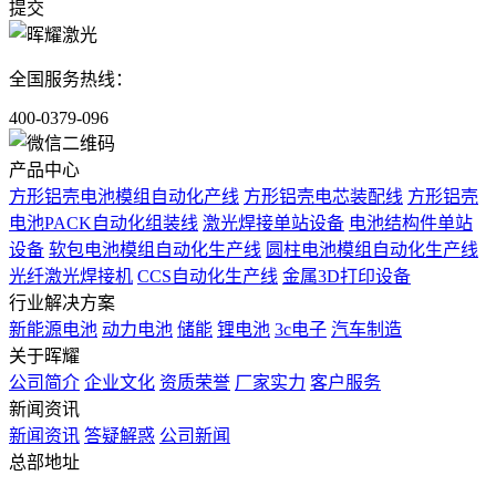
提交
全国服务热线：
400-0379-096
产品中心
方形铝壳电池模组自动化产线
方形铝壳电芯装配线
方形铝壳
电池PACK自动化组装线
激光焊接单站设备
电池结构件单站
设备
软包电池模组自动化生产线
圆柱电池模组自动化生产线
光纤激光焊接机
CCS自动化生产线
金属3D打印设备
行业解决方案
新能源电池
动力电池
储能
锂电池
3c电子
汽车制造
关于晖耀
公司简介
企业文化
资质荣誉
厂家实力
客户服务
新闻资讯
新闻资讯
答疑解惑
公司新闻
总部地址