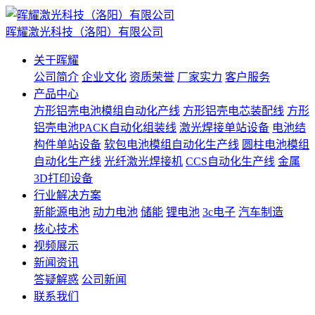
晖耀激光科技（洛阳）有限公司
关于晖耀
公司简介
企业文化
资质荣誉
厂家实力
客户服务
产品中心
方形铝壳电池模组自动化产线
方形铝壳电芯装配线
方形
铝壳电池PACK自动化组装线
激光焊接单站设备
电池结
构件单站设备
软包电池模组自动化生产线
圆柱电池模组
自动化生产线
光纤激光焊接机
CCS自动化生产线
金属
3D打印设备
行业解决方案
新能源电池
动力电池
储能
锂电池
3c电子
汽车制造
核心技术
视频展示
新闻资讯
答疑解惑
公司新闻
联系我们