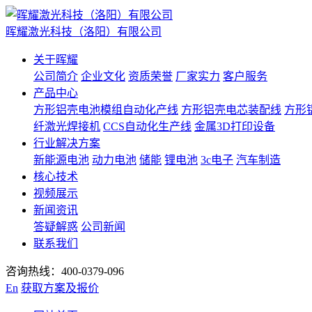
晖耀激光科技（洛阳）有限公司
关于晖耀
公司简介
企业文化
资质荣誉
厂家实力
客户服务
产品中心
方形铝壳电池模组自动化产线
方形铝壳电芯装配线
方形
纤激光焊接机
CCS自动化生产线
金属3D打印设备
行业解决方案
新能源电池
动力电池
储能
锂电池
3c电子
汽车制造
核心技术
视频展示
新闻资讯
答疑解惑
公司新闻
联系我们
咨询热线：400-0379-096
En
获取方案及报价