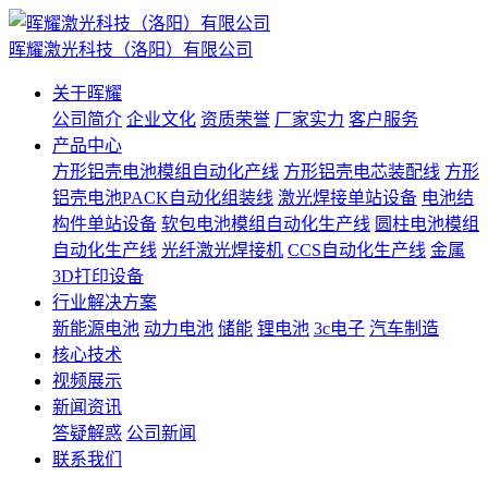
晖耀激光科技（洛阳）有限公司
关于晖耀
公司简介
企业文化
资质荣誉
厂家实力
客户服务
产品中心
方形铝壳电池模组自动化产线
方形铝壳电芯装配线
方形
铝壳电池PACK自动化组装线
激光焊接单站设备
电池结
构件单站设备
软包电池模组自动化生产线
圆柱电池模组
自动化生产线
光纤激光焊接机
CCS自动化生产线
金属
3D打印设备
行业解决方案
新能源电池
动力电池
储能
锂电池
3c电子
汽车制造
核心技术
视频展示
新闻资讯
答疑解惑
公司新闻
联系我们