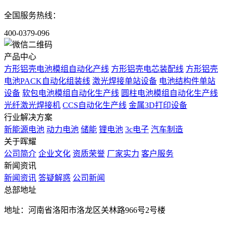
全国服务热线：
400-0379-096
产品中心
方形铝壳电池模组自动化产线
方形铝壳电芯装配线
方形铝壳
电池PACK自动化组装线
激光焊接单站设备
电池结构件单站
设备
软包电池模组自动化生产线
圆柱电池模组自动化生产线
光纤激光焊接机
CCS自动化生产线
金属3D打印设备
行业解决方案
新能源电池
动力电池
储能
锂电池
3c电子
汽车制造
关于晖耀
公司简介
企业文化
资质荣誉
厂家实力
客户服务
新闻资讯
新闻资讯
答疑解惑
公司新闻
总部地址
地址：河南省洛阳市洛龙区关林路966号2号楼