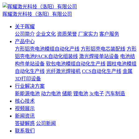
晖耀激光科技（洛阳）有限公司
关于晖耀
公司简介
企业文化
资质荣誉
厂家实力
客户服务
产品中心
方形铝壳电池模组自动化产线
方形铝壳电芯装配线
方形
铝壳电池PACK自动化组装线
激光焊接单站设备
电池结
构件单站设备
软包电池模组自动化生产线
圆柱电池模组
自动化生产线
光纤激光焊接机
CCS自动化生产线
金属
3D打印设备
行业解决方案
新能源电池
动力电池
储能
锂电池
3c电子
汽车制造
核心技术
视频展示
新闻资讯
答疑解惑
公司新闻
联系我们