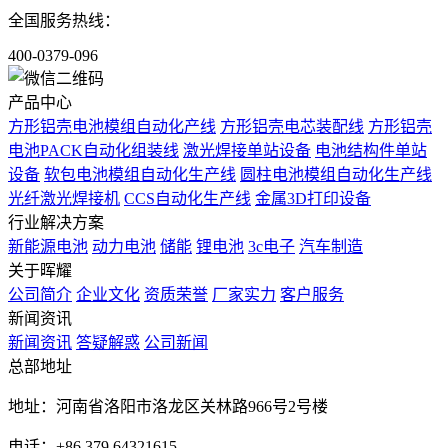
全国服务热线：
400-0379-096
产品中心
方形铝壳电池模组自动化产线
方形铝壳电芯装配线
方形铝壳
电池PACK自动化组装线
激光焊接单站设备
电池结构件单站
设备
软包电池模组自动化生产线
圆柱电池模组自动化生产线
光纤激光焊接机
CCS自动化生产线
金属3D打印设备
行业解决方案
新能源电池
动力电池
储能
锂电池
3c电子
汽车制造
关于晖耀
公司简介
企业文化
资质荣誉
厂家实力
客户服务
新闻资讯
新闻资讯
答疑解惑
公司新闻
总部地址
地址：河南省洛阳市洛龙区关林路966号2号楼
电话：+86 379 64321615