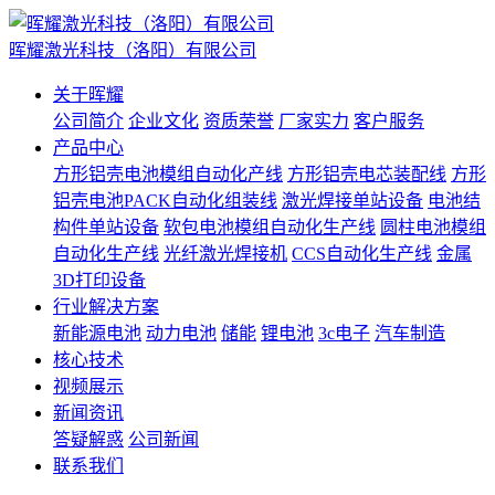
晖耀激光科技（洛阳）有限公司
关于晖耀
公司简介
企业文化
资质荣誉
厂家实力
客户服务
产品中心
方形铝壳电池模组自动化产线
方形铝壳电芯装配线
方形
铝壳电池PACK自动化组装线
激光焊接单站设备
电池结
构件单站设备
软包电池模组自动化生产线
圆柱电池模组
自动化生产线
光纤激光焊接机
CCS自动化生产线
金属
3D打印设备
行业解决方案
新能源电池
动力电池
储能
锂电池
3c电子
汽车制造
核心技术
视频展示
新闻资讯
答疑解惑
公司新闻
联系我们