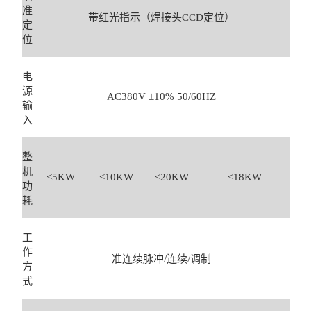
准
带红光指示（焊接头CCD定位）
定
位
电
源
AC380V ±10% 50/60HZ
输
入
整
机
<5KW
<10KW
<20KW
<18KW
功
耗
工
作
准连续脉冲/连续/调制
方
式