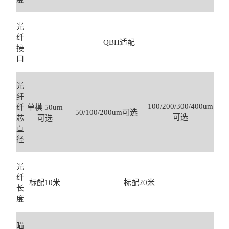
光
纤
QBH适配
接
口
光
纤
100/200/300/400um
纤
单模 50um
50/100/200um可选
可选
芯
可选
直
径
光
纤
标配10米
标配20米
长
度
瞄