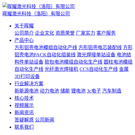
晖耀激光科技（洛阳）有限公司
关于晖耀
公司简介
企业文化
资质荣誉
厂家实力
客户服务
产品中心
方形铝壳电池模组自动化产线
方形铝壳电芯装配线
方形
铝壳电池PACK自动化组装线
激光焊接单站设备
电池结
构件单站设备
软包电池模组自动化生产线
圆柱电池模组
自动化生产线
光纤激光焊接机
CCS自动化生产线
金属
3D打印设备
行业解决方案
新能源电池
动力电池
储能
锂电池
3c电子
汽车制造
核心技术
视频展示
新闻资讯
答疑解惑
公司新闻
联系我们