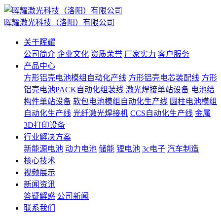
晖耀激光科技（洛阳）有限公司
关于晖耀
公司简介
企业文化
资质荣誉
厂家实力
客户服务
产品中心
方形铝壳电池模组自动化产线
方形铝壳电芯装配线
方形
铝壳电池PACK自动化组装线
激光焊接单站设备
电池结
构件单站设备
软包电池模组自动化生产线
圆柱电池模组
自动化生产线
光纤激光焊接机
CCS自动化生产线
金属
3D打印设备
行业解决方案
新能源电池
动力电池
储能
锂电池
3c电子
汽车制造
核心技术
视频展示
新闻资讯
答疑解惑
公司新闻
联系我们