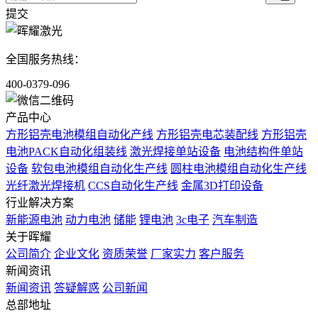
提交
全国服务热线：
400-0379-096
产品中心
方形铝壳电池模组自动化产线
方形铝壳电芯装配线
方形铝壳
电池PACK自动化组装线
激光焊接单站设备
电池结构件单站
设备
软包电池模组自动化生产线
圆柱电池模组自动化生产线
光纤激光焊接机
CCS自动化生产线
金属3D打印设备
行业解决方案
新能源电池
动力电池
储能
锂电池
3c电子
汽车制造
关于晖耀
公司简介
企业文化
资质荣誉
厂家实力
客户服务
新闻资讯
新闻资讯
答疑解惑
公司新闻
总部地址