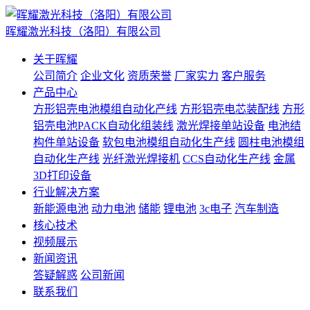
晖耀激光科技（洛阳）有限公司
关于晖耀
公司简介
企业文化
资质荣誉
厂家实力
客户服务
产品中心
方形铝壳电池模组自动化产线
方形铝壳电芯装配线
方形
铝壳电池PACK自动化组装线
激光焊接单站设备
电池结
构件单站设备
软包电池模组自动化生产线
圆柱电池模组
自动化生产线
光纤激光焊接机
CCS自动化生产线
金属
3D打印设备
行业解决方案
新能源电池
动力电池
储能
锂电池
3c电子
汽车制造
核心技术
视频展示
新闻资讯
答疑解惑
公司新闻
联系我们