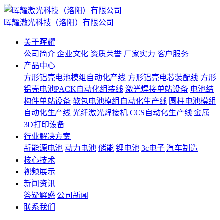
晖耀激光科技（洛阳）有限公司
关于晖耀
公司简介
企业文化
资质荣誉
厂家实力
客户服务
产品中心
方形铝壳电池模组自动化产线
方形铝壳电芯装配线
方形
铝壳电池PACK自动化组装线
激光焊接单站设备
电池结
构件单站设备
软包电池模组自动化生产线
圆柱电池模组
自动化生产线
光纤激光焊接机
CCS自动化生产线
金属
3D打印设备
行业解决方案
新能源电池
动力电池
储能
锂电池
3c电子
汽车制造
核心技术
视频展示
新闻资讯
答疑解惑
公司新闻
联系我们