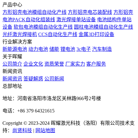
产品中心
方形铝壳电池模组自动化产线
方形铝壳电芯装配线
方形铝壳
电池PACK自动化组装线
激光焊接单站设备
电池结构件单站
设备
软包电池模组自动化生产线
圆柱电池模组自动化生产线
光纤激光焊接机
CCS自动化生产线
金属3D打印设备
行业解决方案
新能源电池
动力电池
储能
锂电池
3c电子
汽车制造
关于晖耀
公司简介
企业文化
资质荣誉
厂家实力
客户服务
新闻资讯
新闻资讯
答疑解惑
公司新闻
总部地址
地址：河南省洛阳市洛龙区关林路966号2号楼
电话：+86 379 64321615
Copyright © 2023-2024 晖耀激光科技（洛阳）有限公司
技术支
持：
尚贤科技
|
网站地图