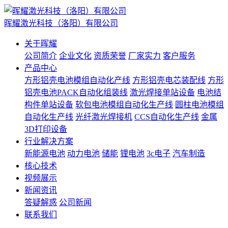
晖耀激光科技（洛阳）有限公司
关于晖耀
公司简介
企业文化
资质荣誉
厂家实力
客户服务
产品中心
方形铝壳电池模组自动化产线
方形铝壳电芯装配线
方形
铝壳电池PACK自动化组装线
激光焊接单站设备
电池结
构件单站设备
软包电池模组自动化生产线
圆柱电池模组
自动化生产线
光纤激光焊接机
CCS自动化生产线
金属
3D打印设备
行业解决方案
新能源电池
动力电池
储能
锂电池
3c电子
汽车制造
核心技术
视频展示
新闻资讯
答疑解惑
公司新闻
联系我们