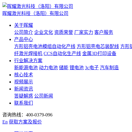
晖耀激光科技（洛阳）有限公司
关于晖耀
公司简介
企业文化
资质荣誉
厂家实力
客户服务
产品中心
方形铝壳电池模组自动化产线
方形铝壳电芯装配线
方形
纤激光焊接机
CCS自动化生产线
金属3D打印设备
行业解决方案
新能源电池
动力电池
储能
锂电池
3c电子
汽车制造
核心技术
视频展示
新闻资讯
答疑解惑
公司新闻
联系我们
咨询热线：400-0379-096
En
获取方案及报价